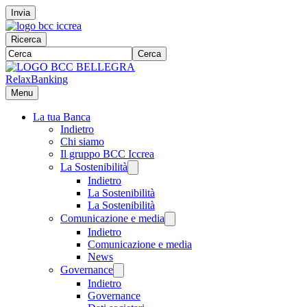
Invia
Ricerca
Cerca
RelaxBanking
Menu
La tua Banca
Indietro
Chi siamo
Il gruppo BCC Iccrea
La Sostenibilità
Indietro
La Sostenibilità
La Sostenibilità
Comunicazione e media
Indietro
Comunicazione e media
News
Governance
Indietro
Governance