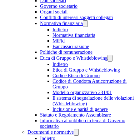
Dati societari
Governo societario
Organi sociali
Conflitti di interessi soggetti collegati
Normativa finanziaria
Indietro
Normativa finanziaria
MiFid
Bancassicurazione
Politiche di remunerazione
Etica di Gruppo e Whistleblowing
Indietro
Etica di Gruppo e Whistleblowing
Codice Etico di Gruppo
Codice di Condotta Anticorruzione di
Gruppo
Modello organizzativo 231/01
Il sistema di segnalazione delle violazioni
(Whistleblowing)
Inclusione e parità di genere
Statuto e Regolamento Assembleare
Informativa al pubblico in tema di Governo
societario
Documenti e normative
Indietro