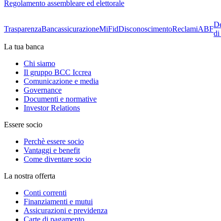
Regolamento assembleare ed elettorale
De
Trasparenza
Bancassicurazione
MiFid
Disconoscimento
Reclami
ABF
di
La tua banca
Chi siamo
Il gruppo BCC Iccrea
Comunicazione e media
Governance
Documenti e normative
Investor Relations
Essere socio
Perchè essere socio
Vantaggi e benefit
Come diventare socio
La nostra offerta
Conti correnti
Finanziamenti e mutui
Assicurazioni e previdenza
Carte di pagamento