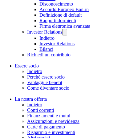
Disconoscimento
Accordo Europeo Bail-in
Definizione di default
Rapporti dormienti
Firma elettronica avanzata
Investor Relations
Indietro
Investor Relations
Bilanci
Richiedi un contributo
Essere socio
Indietro
Perchè essere socio
Vantaggi e benefit
Come diventare socio
La nostra offerta
Indietro
Conti correnti
Finanziamenti e mutui
Assicurazioni e previdenza
Carte di pagamento
Risparmio e investimenti
Altri servizi