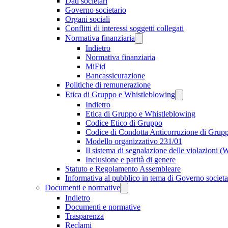
Dati societari
Governo societario
Organi sociali
Conflitti di interessi soggetti collegati
Normativa finanziaria
Indietro
Normativa finanziaria
MiFid
Bancassicurazione
Politiche di remunerazione
Etica di Gruppo e Whistleblowing
Indietro
Etica di Gruppo e Whistleblowing
Codice Etico di Gruppo
Codice di Condotta Anticorruzione di Grup
Modello organizzativo 231/01
Il sistema di segnalazione delle violazioni 
Inclusione e parità di genere
Statuto e Regolamento Assembleare
Informativa al pubblico in tema di Governo societa
Documenti e normative
Indietro
Documenti e normative
Trasparenza
Reclami