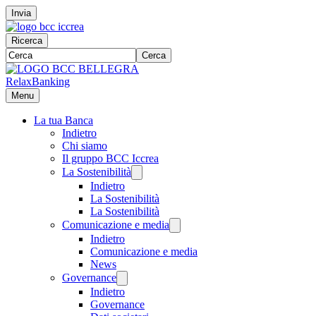
Invia
Ricerca
Cerca
RelaxBanking
Menu
La tua Banca
Indietro
Chi siamo
Il gruppo BCC Iccrea
La Sostenibilità
Indietro
La Sostenibilità
La Sostenibilità
Comunicazione e media
Indietro
Comunicazione e media
News
Governance
Indietro
Governance