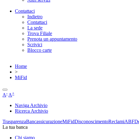
Contattaci
Indietro
Contattaci
La sede
Trova Filiale
Prenota un appuntamento
Scrivici
Blocco carte
Home
>
MiFid
-
+
A
A
Naviga Archivio
Ricerca Archivio
Trasparenza
Bancassicurazione
MiFid
Disconoscimento
Reclami
ABF
De
La tua banca
Chi siamo