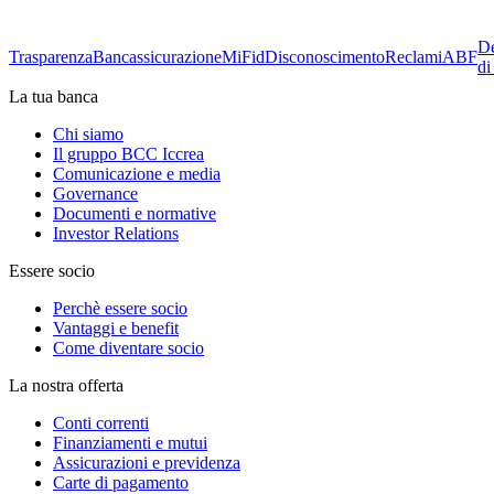
De
Trasparenza
Bancassicurazione
MiFid
Disconoscimento
Reclami
ABF
di
La tua banca
Chi siamo
Il gruppo BCC Iccrea
Comunicazione e media
Governance
Documenti e normative
Investor Relations
Essere socio
Perchè essere socio
Vantaggi e benefit
Come diventare socio
La nostra offerta
Conti correnti
Finanziamenti e mutui
Assicurazioni e previdenza
Carte di pagamento