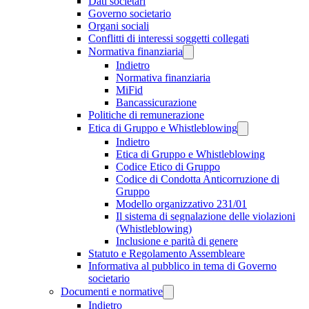
Dati societari
Governo societario
Organi sociali
Conflitti di interessi soggetti collegati
Normativa finanziaria
Indietro
Normativa finanziaria
MiFid
Bancassicurazione
Politiche di remunerazione
Etica di Gruppo e Whistleblowing
Indietro
Etica di Gruppo e Whistleblowing
Codice Etico di Gruppo
Codice di Condotta Anticorruzione di
Gruppo
Modello organizzativo 231/01
Il sistema di segnalazione delle violazioni
(Whistleblowing)
Inclusione e parità di genere
Statuto e Regolamento Assembleare
Informativa al pubblico in tema di Governo
societario
Documenti e normative
Indietro