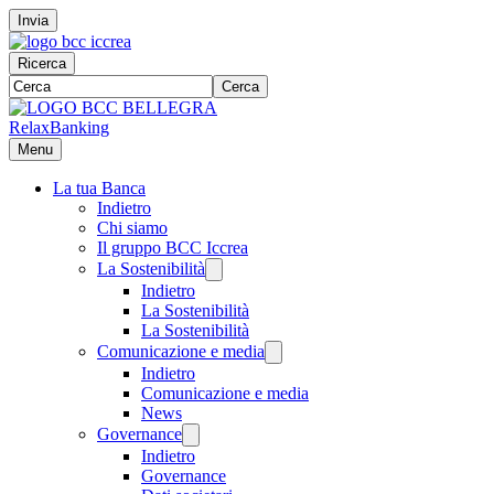
Invia
Ricerca
Cerca
RelaxBanking
Menu
La tua Banca
Indietro
Chi siamo
Il gruppo BCC Iccrea
La Sostenibilità
Indietro
La Sostenibilità
La Sostenibilità
Comunicazione e media
Indietro
Comunicazione e media
News
Governance
Indietro
Governance