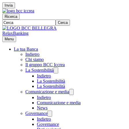
Invia
Ricerca
Cerca
RelaxBanking
Menu
La tua Banca
Indietro
Chi siamo
Il gruppo BCC Iccrea
La Sostenibilità
Indietro
La Sostenibilità
La Sostenibilità
Comunicazione e media
Indietro
Comunicazione e media
News
Governance
Indietro
Governance