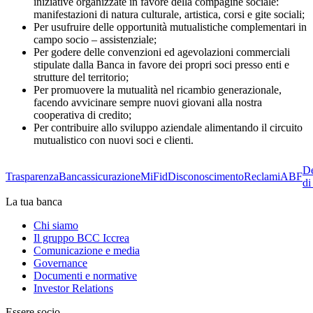
iniziative organizzate in favore della compagine sociale:
manifestazioni di natura culturale, artistica, corsi e gite sociali;
Per usufruire delle opportunità mutualistiche complementari in
campo socio – assistenziale;
Per godere delle convenzioni ed agevolazioni commerciali
stipulate dalla Banca in favore dei propri soci presso enti e
strutture del territorio;
Per promuovere la mutualità nel ricambio generazionale,
facendo avvicinare sempre nuovi giovani alla nostra
cooperativa di credito;
Per contribuire allo sviluppo aziendale alimentando il circuito
mutualistico con nuovi soci e clienti.
De
Trasparenza
Bancassicurazione
MiFid
Disconoscimento
Reclami
ABF
di
La tua banca
Chi siamo
Il gruppo BCC Iccrea
Comunicazione e media
Governance
Documenti e normative
Investor Relations
Essere socio