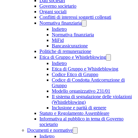
Dati societari
Governo societario
Organi sociali
Conflitti di interessi soggetti collegati
Normativa finanziaria
Indietro
Normativa finanziaria
MiFid
Bancassicurazione
Politiche di remunerazione
Etica di Gruppo e Whistleblowing
Indietro
Etica di Gruppo e Whistleblowing
Codice Etico di Gruppo
Codice di Condotta Anticorruzione di
Gruppo
Modello organizzativo 231/01
Il sistema di segnalazione delle violazioni
(Whistleblowing)
Inclusione e parità di genere
Statuto e Regolamento Assembleare
Informativa al pubblico in tema di Governo
societario
Documenti e normative
Indietro