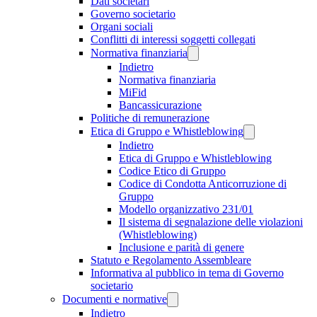
Dati societari
Governo societario
Organi sociali
Conflitti di interessi soggetti collegati
Normativa finanziaria
Indietro
Normativa finanziaria
MiFid
Bancassicurazione
Politiche di remunerazione
Etica di Gruppo e Whistleblowing
Indietro
Etica di Gruppo e Whistleblowing
Codice Etico di Gruppo
Codice di Condotta Anticorruzione di
Gruppo
Modello organizzativo 231/01
Il sistema di segnalazione delle violazioni
(Whistleblowing)
Inclusione e parità di genere
Statuto e Regolamento Assembleare
Informativa al pubblico in tema di Governo
societario
Documenti e normative
Indietro