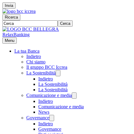
Invia
Ricerca
Cerca
RelaxBanking
Menu
La tua Banca
Indietro
Chi siamo
Il gruppo BCC Iccrea
La Sostenibilità
Indietro
La Sostenibilità
La Sostenibilità
Comunicazione e media
Indietro
Comunicazione e media
News
Governance
Indietro
Governance