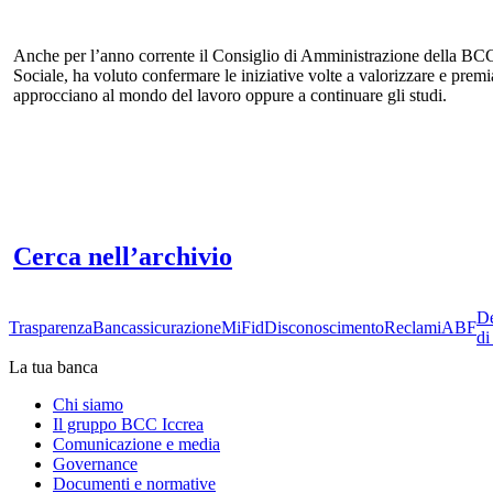
Anche per l’anno corrente il Consiglio di Amministrazione della BCC di 
Sociale, ha voluto confermare le iniziative volte a valorizzare e prem
approcciano al mondo del lavoro oppure a continuare gli studi.
Cerca nell’archivio
De
Trasparenza
Bancassicurazione
MiFid
Disconoscimento
Reclami
ABF
di
La tua banca
Chi siamo
Il gruppo BCC Iccrea
Comunicazione e media
Governance
Documenti e normative