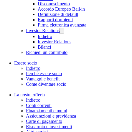
Disconoscimento
Accordo Europeo Bail-in
Definizione di default
Rapporti dormienti
Firma elettronica avanzata
Investor Relations
Indietro
Investor Relations
Bilanci
Richiedi un contributo
Essere socio
Indietro
Perchè essere socio
Vantaggi e benefit
Come diventare socio
La nostra offerta
Indietro
Conti correnti
Finanziamenti e mutui
Assicurazioni e previdenza
Carte di pagamento
Risparmio e investimenti
Altri servizi