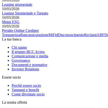
10/03/2026
Leasing strumentale
10/03/2026
Leasing Strumentale e Targato
10/03/2026
Mutui ESG
10/03/2026
Prestito Online Crediper
Trasparenza
Bancassicurazione
MiFid
Disconoscimento
Reclami
ABF
De
La tua banca
Chi siamo
Il gruppo BCC Iccrea
Comunicazione e media
Governance
Documenti e normative
Investor Relations
Essere socio
Perchè essere socio
Vantaggi e benefit
Come diventare socio
La nostra offerta