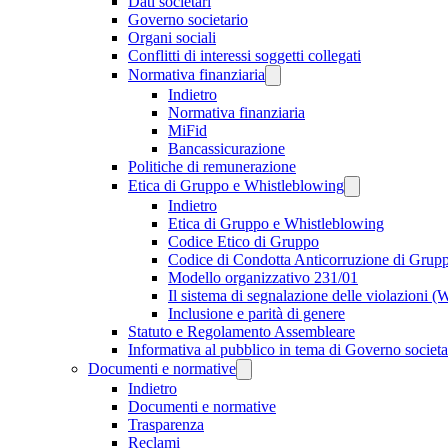
Dati societari
Governo societario
Organi sociali
Conflitti di interessi soggetti collegati
Normativa finanziaria
Indietro
Normativa finanziaria
MiFid
Bancassicurazione
Politiche di remunerazione
Etica di Gruppo e Whistleblowing
Indietro
Etica di Gruppo e Whistleblowing
Codice Etico di Gruppo
Codice di Condotta Anticorruzione di Grup
Modello organizzativo 231/01
Il sistema di segnalazione delle violazioni 
Inclusione e parità di genere
Statuto e Regolamento Assembleare
Informativa al pubblico in tema di Governo societa
Documenti e normative
Indietro
Documenti e normative
Trasparenza
Reclami