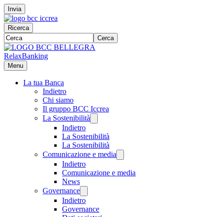
Invia
Ricerca
Cerca
RelaxBanking
Menu
La tua Banca
Indietro
Chi siamo
Il gruppo BCC Iccrea
La Sostenibilità
Indietro
La Sostenibilità
La Sostenibilità
Comunicazione e media
Indietro
Comunicazione e media
News
Governance
Indietro
Governance