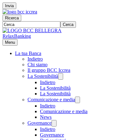
Invia
Ricerca
Cerca
RelaxBanking
Menu
La tua Banca
Indietro
Chi siamo
Il gruppo BCC Iccrea
La Sostenibilità
Indietro
La Sostenibilità
La Sostenibilità
Comunicazione e media
Indietro
Comunicazione e media
News
Governance
Indietro
Governance