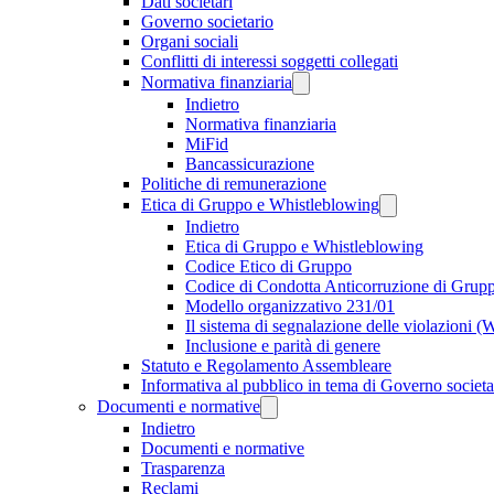
Dati societari
Governo societario
Organi sociali
Conflitti di interessi soggetti collegati
Normativa finanziaria
Indietro
Normativa finanziaria
MiFid
Bancassicurazione
Politiche di remunerazione
Etica di Gruppo e Whistleblowing
Indietro
Etica di Gruppo e Whistleblowing
Codice Etico di Gruppo
Codice di Condotta Anticorruzione di Grup
Modello organizzativo 231/01
Il sistema di segnalazione delle violazioni 
Inclusione e parità di genere
Statuto e Regolamento Assembleare
Informativa al pubblico in tema di Governo societa
Documenti e normative
Indietro
Documenti e normative
Trasparenza
Reclami