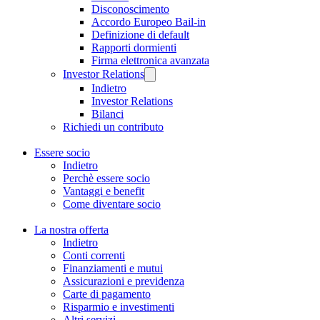
Disconoscimento
Accordo Europeo Bail-in
Definizione di default
Rapporti dormienti
Firma elettronica avanzata
Investor Relations
Indietro
Investor Relations
Bilanci
Richiedi un contributo
Essere socio
Indietro
Perchè essere socio
Vantaggi e benefit
Come diventare socio
La nostra offerta
Indietro
Conti correnti
Finanziamenti e mutui
Assicurazioni e previdenza
Carte di pagamento
Risparmio e investimenti
Altri servizi