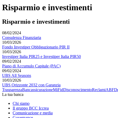
Risparmio e investimenti
Risparmio e investimenti
08/02/2024
Consulenza Finanziaria
10/03/2026
Fondo Investiper Obbligazionario PIR II
10/03/2026
Investiper Italia PIR25 e Investiper Italia PIR50
09/02/2024
Piano di Accumulo Capitale (PAC)
09/02/2024
UBS All Seasons
10/03/2026
UBS Orizzonte 2032 con Garanzia
Trasparenza
Bancassicurazione
MiFid
Disconoscimento
Reclami
ABF
De
La tua banca
Chi siamo
Il gruppo BCC Iccrea
Comunicazione e media
Governance