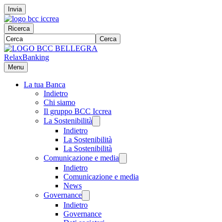
Invia
Ricerca
Cerca
RelaxBanking
Menu
La tua Banca
Indietro
Chi siamo
Il gruppo BCC Iccrea
La Sostenibilità
Indietro
La Sostenibilità
La Sostenibilità
Comunicazione e media
Indietro
Comunicazione e media
News
Governance
Indietro
Governance