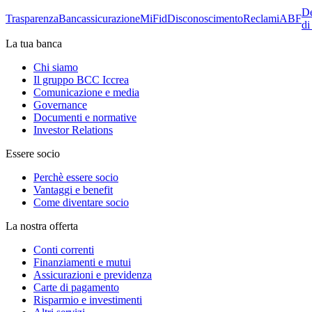
De
Trasparenza
Bancassicurazione
MiFid
Disconoscimento
Reclami
ABF
di
La tua banca
Chi siamo
Il gruppo BCC Iccrea
Comunicazione e media
Governance
Documenti e normative
Investor Relations
Essere socio
Perchè essere socio
Vantaggi e benefit
Come diventare socio
La nostra offerta
Conti correnti
Finanziamenti e mutui
Assicurazioni e previdenza
Carte di pagamento
Risparmio e investimenti