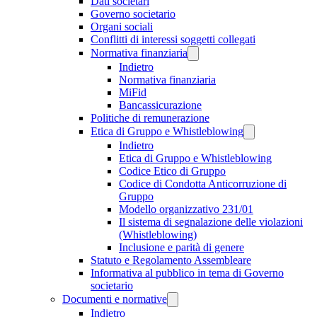
Dati societari
Governo societario
Organi sociali
Conflitti di interessi soggetti collegati
Normativa finanziaria
Indietro
Normativa finanziaria
MiFid
Bancassicurazione
Politiche di remunerazione
Etica di Gruppo e Whistleblowing
Indietro
Etica di Gruppo e Whistleblowing
Codice Etico di Gruppo
Codice di Condotta Anticorruzione di
Gruppo
Modello organizzativo 231/01
Il sistema di segnalazione delle violazioni
(Whistleblowing)
Inclusione e parità di genere
Statuto e Regolamento Assembleare
Informativa al pubblico in tema di Governo
societario
Documenti e normative
Indietro