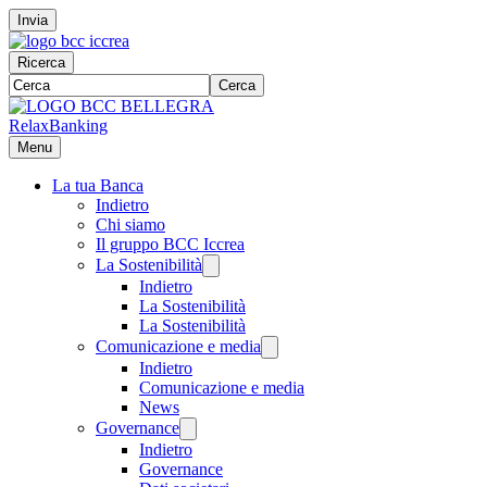
Invia
Ricerca
Cerca
RelaxBanking
Menu
La tua Banca
Indietro
Chi siamo
Il gruppo BCC Iccrea
La Sostenibilità
Indietro
La Sostenibilità
La Sostenibilità
Comunicazione e media
Indietro
Comunicazione e media
News
Governance
Indietro
Governance