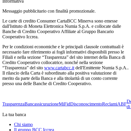
Informativa
Messaggio pubblicitario con finalità promozionale.
Le carte di credito Consumer CartaBCC Minerva sono emesse
dall'Istituto di Moneta Elettronica Numia S.p.A. e collocate dalle
Banche di Credito Cooperativo Affiliate al Gruppo Bancario
Cooperativo Iccrea.
Per le condizioni economiche e le principali clausole contrattuali è
necessario fare riferimento ai fogli informativi disponibili presso le
Filiali e nella sezione “Trasparenza” del sito internet della Banca di
Credito Cooperativo collocatrice, nonché nella sezione
“Trasparenza” del sito
www.cartabcc.it
dell'Emittente Numia S.p.A..
Il rilascio della Carta è subordinato alla positiva valutazione di
merito da parte della Banca e alla titolarità di un conto corrente
presso una delle Banche di Credito Cooperativo.
De
Trasparenza
Bancassicurazione
MiFid
Disconoscimento
Reclami
ABF
di
La tua banca
Chi siamo
Il gruppo BCC Iccrea