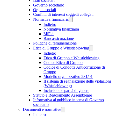
Dati societari
Governo societario
Organi sociali
Conflitti di interessi soggetti collegati
Normativa finanziaria
Indietro
Normativa finanziaria
MiFid
Bancassicurazione
Politiche di remunerazione
Etica di Gruppo e Whistleblowing
Indietro
Etica di Gruppo e Whistleblowing
Codice Etico di Gruppo
Codice di Condotta Anticorruzione di
Gruppo
Modello organizzativo 231/01
Il sistema di segnalazione delle violazioni
(Whistleblowing)
Inclusione e parità di genere
Statuto e Regolamento Assembleare
Informativa al pubblico in tema di Governo
societario
Documenti e normative
Indietro