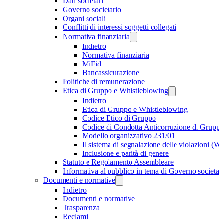
Dati societari
Governo societario
Organi sociali
Conflitti di interessi soggetti collegati
Normativa finanziaria
Indietro
Normativa finanziaria
MiFid
Bancassicurazione
Politiche di remunerazione
Etica di Gruppo e Whistleblowing
Indietro
Etica di Gruppo e Whistleblowing
Codice Etico di Gruppo
Codice di Condotta Anticorruzione di Grup
Modello organizzativo 231/01
Il sistema di segnalazione delle violazioni 
Inclusione e parità di genere
Statuto e Regolamento Assembleare
Informativa al pubblico in tema di Governo societa
Documenti e normative
Indietro
Documenti e normative
Trasparenza
Reclami