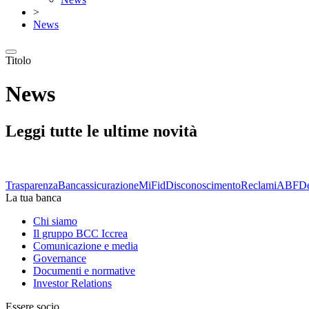
>
News
Titolo
News
Leggi tutte le ultime novità
Trasparenza
Bancassicurazione
MiFid
Disconoscimento
Reclami
ABF
De
La tua banca
Chi siamo
Il gruppo BCC Iccrea
Comunicazione e media
Governance
Documenti e normative
Investor Relations
Essere socio