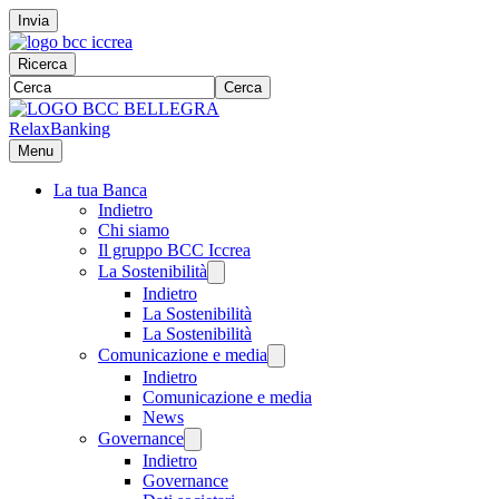
Invia
Ricerca
Cerca
RelaxBanking
Menu
La tua Banca
Indietro
Chi siamo
Il gruppo BCC Iccrea
La Sostenibilità
Indietro
La Sostenibilità
La Sostenibilità
Comunicazione e media
Indietro
Comunicazione e media
News
Governance
Indietro
Governance