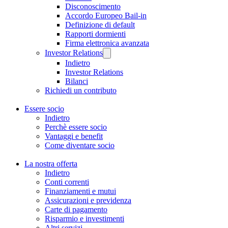
Disconoscimento
Accordo Europeo Bail-in
Definizione di default
Rapporti dormienti
Firma elettronica avanzata
Investor Relations
Indietro
Investor Relations
Bilanci
Richiedi un contributo
Essere socio
Indietro
Perchè essere socio
Vantaggi e benefit
Come diventare socio
La nostra offerta
Indietro
Conti correnti
Finanziamenti e mutui
Assicurazioni e previdenza
Carte di pagamento
Risparmio e investimenti
Altri servizi