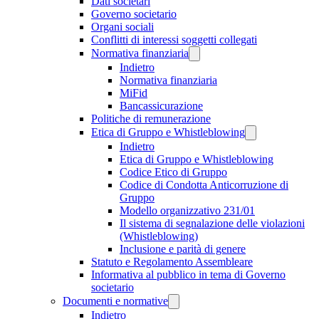
Dati societari
Governo societario
Organi sociali
Conflitti di interessi soggetti collegati
Normativa finanziaria
Indietro
Normativa finanziaria
MiFid
Bancassicurazione
Politiche di remunerazione
Etica di Gruppo e Whistleblowing
Indietro
Etica di Gruppo e Whistleblowing
Codice Etico di Gruppo
Codice di Condotta Anticorruzione di
Gruppo
Modello organizzativo 231/01
Il sistema di segnalazione delle violazioni
(Whistleblowing)
Inclusione e parità di genere
Statuto e Regolamento Assembleare
Informativa al pubblico in tema di Governo
societario
Documenti e normative
Indietro