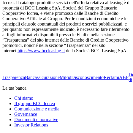
Iccrea. Il catalogo prodotti e servizi dell'offerta relativa al leasing è di
proprietà di BCC Leasing SpA, Società del Gruppo Bancario
Cooperativo Iccrea, e viene promosso dalle Banche di Credito
Cooperativo Affiliate al Gruppo. Per le condizioni economiche e le
principali clausole contrattuali dei prodotti e servizi pubblicizzati, e
per quanto non espressamente indicato, è necessario fare riferimento
ai fogli informativi disponibili presso le Filali e nella sezione
“Trasparenza” del sito internet delle Banche di Credito Cooperativo
promotrici, nonché nella sezione “Trasparenza” del sito
internet
https://www.bccleasing.it
della Società BCC Leasing SpA.
De
Trasparenza
Bancassicurazione
MiFid
Disconoscimento
Reclami
ABF
di
La tua banca
Chi siamo
Il gruppo BCC Iccrea
Comunicazione e media
Governance
Documenti e normative
Investor Relations