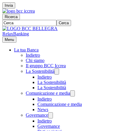
Invia
Ricerca
Cerca
RelaxBanking
Menu
La tua Banca
Indietro
Chi siamo
Il gruppo BCC Iccrea
La Sostenibilità
Indietro
La Sostenibilità
La Sostenibilità
Comunicazione e media
Indietro
Comunicazione e media
News
Governance
Indietro
Governance