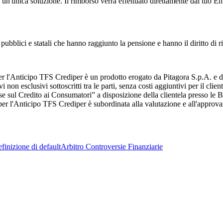
un'unica soluzione. Il rimborso verrà effettuato direttamente dal tuo En
ubblici e statali che hanno raggiunto la pensione e hanno il diritto di r
per l'Anticipo TFS Crediper è un prodotto erogato da Pitagora S.p.A. e 
on esclusivi sottoscritti tra le parti, senza costi aggiuntivi per il clie
 sul Credito ai Consumatori” a disposizione della clientela presso le
o per l'Anticipo TFS Crediper è subordinata alla valutazione e all'approv
finizione di default
Arbitro Controversie Finanziarie