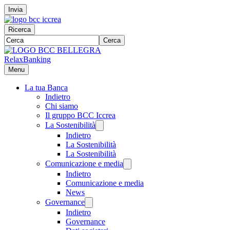
Invia
Ricerca
Cerca
RelaxBanking
Menu
La tua Banca
Indietro
Chi siamo
Il gruppo BCC Iccrea
La Sostenibilità
Indietro
La Sostenibilità
La Sostenibilità
Comunicazione e media
Indietro
Comunicazione e media
News
Governance
Indietro
Governance