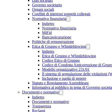
Dati societari
Governo societario
Organi sociali
Conflitti di interessi soggetti collegati
Normativa finanziaria
Indietro
Normativa finanziaria
MiFid
Bancassicurazione
Politiche di remunerazione
Etica di Gruppo e Whistleblowing
Indietro
Etica di Gruppo e Whistleblowing
Codice Etico di Gruppo
Codice di Condotta Anticorruzione di Grup
Modello organizzativo 231/01
Il sistema di segnalazione delle violazioni 
Inclusione e parità di genere
Statuto e Regolamento Assembleare
Informativa al pubblico in tema di Governo societa
Documenti e normative
Indietro
Documenti e normative
Trasparenza
Reclami