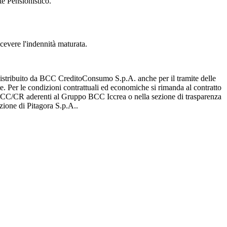
te Pensionistico.
icevere l'indennità maturata.
distribuito da BCC CreditoConsumo S.p.A. anche per il tramite delle
nte. Per le condizioni contrattuali ed economiche si rimanda al contratto
 BCC/CR aderenti al Gruppo BCC Iccrea o nella sezione di trasparenza
azione di Pitagora S.p.A..