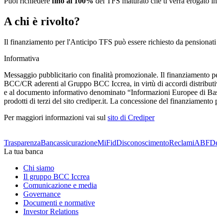
Puoi richiedere
fino al 100%
del TFS maturato che ti verrà erogato in 
A chi è rivolto?
Il finanziamento per l'Anticipo TFS può essere richiesto da pensionati p
Informativa
Messaggio pubblicitario con finalità promozionale. Il finanziamento 
BCC/CR aderenti al Gruppo BCC Iccrea, in virtù di accordi distributivi n
e al documento informativo denominato “Informazioni Europee di Base
prodotti di terzi del sito crediper.it. La concessione del finanziament
Per maggiori informazioni vai sul
sito di Crediper
Trasparenza
Bancassicurazione
MiFid
Disconoscimento
Reclami
ABF
De
La tua banca
Chi siamo
Il gruppo BCC Iccrea
Comunicazione e media
Governance
Documenti e normative
Investor Relations