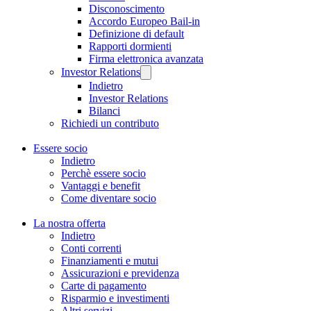
Disconoscimento
Accordo Europeo Bail-in
Definizione di default
Rapporti dormienti
Firma elettronica avanzata
Investor Relations
Indietro
Investor Relations
Bilanci
Richiedi un contributo
Essere socio
Indietro
Perchè essere socio
Vantaggi e benefit
Come diventare socio
La nostra offerta
Indietro
Conti correnti
Finanziamenti e mutui
Assicurazioni e previdenza
Carte di pagamento
Risparmio e investimenti
Altri servizi